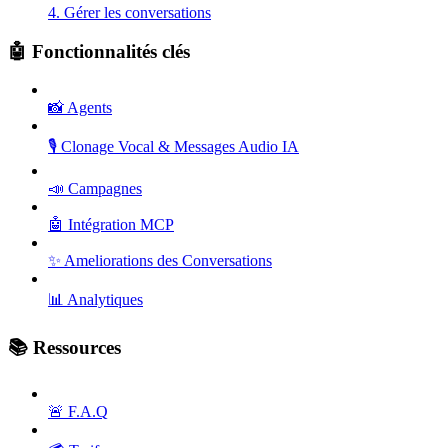
4. Gérer les conversations
🤖 Fonctionnalités clés
📸 Agents
🎙️ Clonage Vocal & Messages Audio IA
📣 Campagnes
🤖 Intégration MCP
✨ Ameliorations des Conversations
📊 Analytiques
📚 Ressources
🚨 F.A.Q