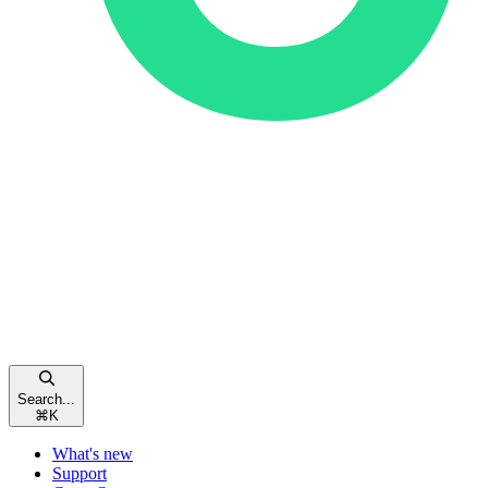
Search...
⌘
K
What's new
Support