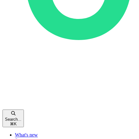
Search...
⌘
K
What's new