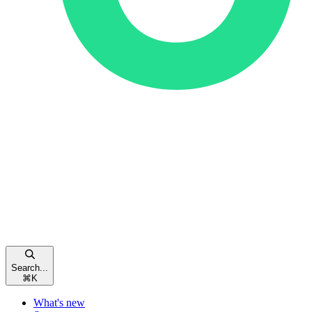
Search...
⌘
K
What's new